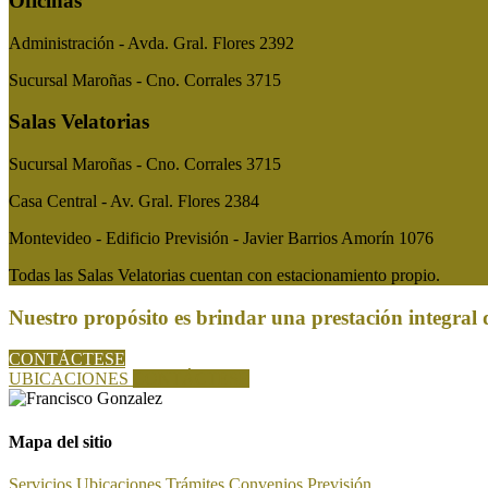
Oficinas
Administración - Avda. Gral. Flores 2392
Sucursal Maroñas - Cno. Corrales 3715
Salas Velatorias
Sucursal Maroñas - Cno. Corrales 3715
Casa Central - Av. Gral. Flores 2384
Montevideo - Edificio Previsión - Javier Barrios Amorín 1076
Todas las Salas Velatorias cuentan con estacionamiento propio.
Nuestro propósito es brindar una prestación integral 
CONTÁCTESE
UBICACIONES
CONTÁCTESE
Mapa del sitio
Servicios
Ubicaciones
Trámites
Convenios
Previsión